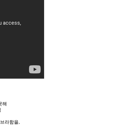
못해
럼
아브라함을,