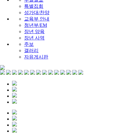
특별집회
성가대/찬양
교육부 안내
청년부/EM
장년 양육
장년 사역
주보
갤러리
자유게시판