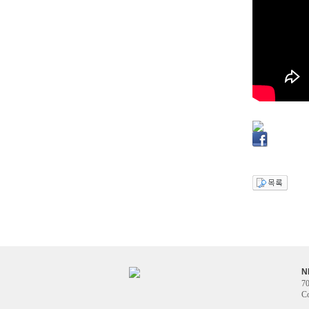
N
70
Co