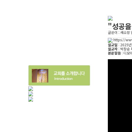
"성공을
글쓴이 :
새소망
https://w
설교일
: 2025년
설교자
: 박장순
본문말씀
: 디모