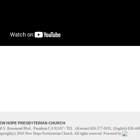
EW HOPE PRESBYTERIAN CHURCH
0 S. Rosemead Blvd., Pasadena CA 91107 / TEL : (Korean) 626-577-0191, (English) 626-449
pyright(c) 2016 New Hope Presbyterian Church. All rights reserved. Powered by