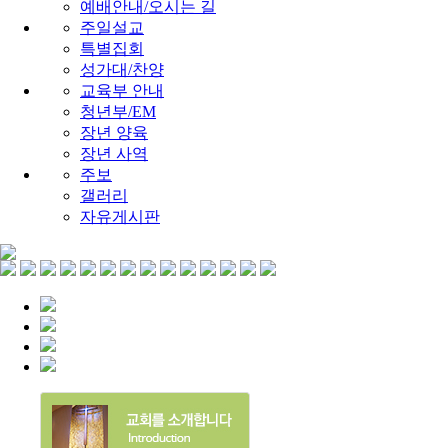
예배안내/오시는 길
주일설교
특별집회
성가대/찬양
교육부 안내
청년부/EM
장년 양육
장년 사역
주보
갤러리
자유게시판