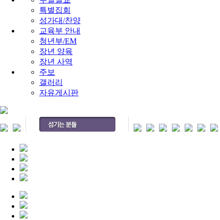
특별집회
성가대/찬양
교육부 안내
청년부/EM
장년 양육
장년 사역
주보
갤러리
자유게시판