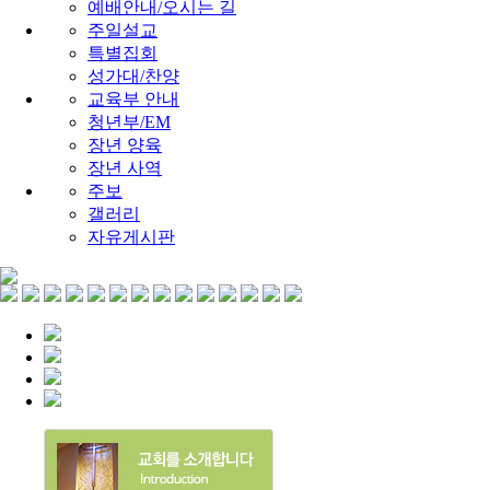
예배안내/오시는 길
주일설교
특별집회
성가대/찬양
교육부 안내
청년부/EM
장년 양육
장년 사역
주보
갤러리
자유게시판